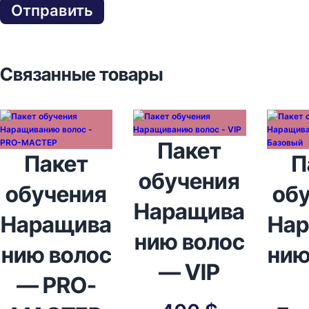
Связанные товары
Пакет
Пакет
П
обучения
обучения
об
Наращива
Наращива
На
нию волос
нию волос
нию
— VIP
— PRO-