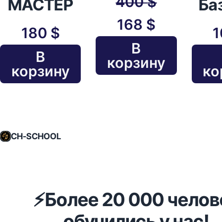
400
$
МАСТЕР
Ба
168
$
180
$
В
В
корзину
корзину
ко
CH-SCHOOL
⚡️Более 20 000 челов
обучились у нас!