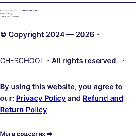
Operated by Individual Entrepreneur EKATERINA MATIUKHINA
Registered in Georgia.
Identification Number: 322769134
© Copyright 2024 — 2026・
CH-SCHOOL
・All rights reserved. ・
By using this website, you agree to
our:
Privacy Policy
and
Refund and
Return Policy
Мы в соцсетях ➡️