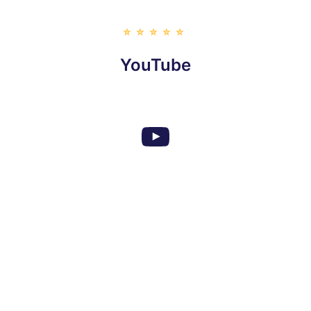
⭐️⭐️⭐️⭐️⭐️
YouTube