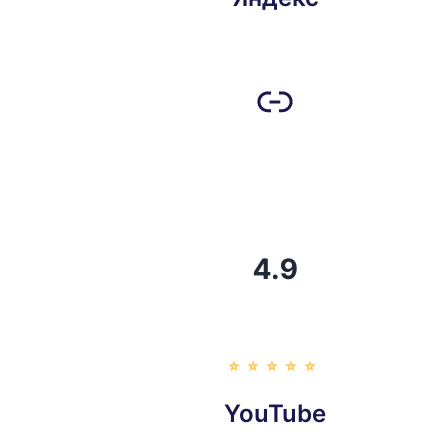
4.9
⭐️⭐️⭐️⭐️⭐️
YouTube