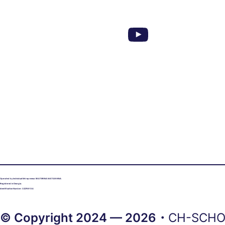
Operated by Individual Entrepreneur EKATERINA MATIUKHINA
Registered in Georgia.
Identification Number: 322769134
© Copyright 2024 — 2026・
CH-SCH