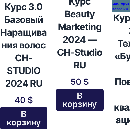
Курс
Курс 3.0
Beauty
Ку
Базовый
Marketing
Наращива
2024 —
Те
ния волос
CH-Studio
«Б
CH-
RU
STUDIO
По
50
$
2024 RU
В
40
$
корзину
кв
В
ац
корзину