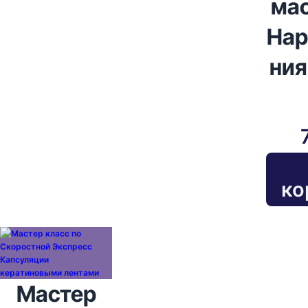
ма
На
ния
ко
Мастер